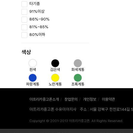
타기종
91%이상
86%~90%
81%~85%
80%이하
색상
흰색
검은색
회색계통
파랑계통
노란계통
초록계통
빨강계통
보라계통
핑크계통
아프리카중고폰소개
/
창업문의
/
개인정보
/
이용약관
아프리카중고폰 수유미아지사
주소 : 서울 강북구 한천로144길
무게
Copyright © 2001-2013 아프리카중고폰. All Rights Reserved.
없음