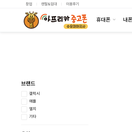
창업
렌탈&임대
이용후기
휴대폰
내
브랜드
갤럭시
애플
엘지
기타