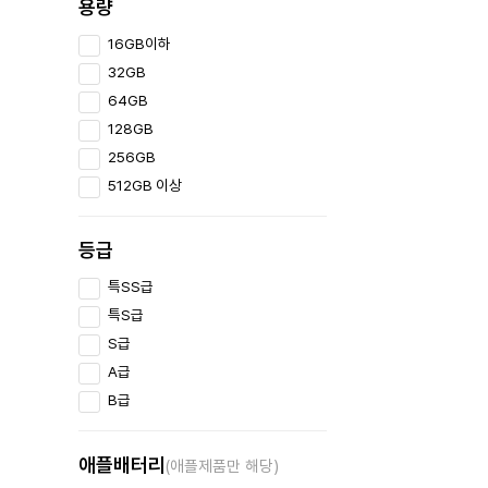
용량
16GB이하
32GB
64GB
128GB
256GB
512GB 이상
등급
특SS급
특S급
S급
A급
B급
애플배터리
(애플제품만 해당)