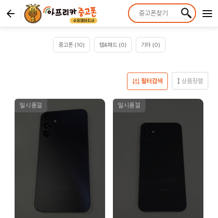
중고폰 (10)
탭&패드 (0)
기타 (0)
필터검색
상품정렬
일시품절
일시품절