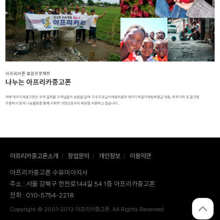
아프리카중고폰소개
/
창업문의
/
개인정보
/
이용약관
아프리카중고폰 수유미아지사
주소 : 서울 강북구 한천로144길 54 1층 아프리카중고폰
전화 : 010-5754-2218
Copyright © 2001-2013 아프리카중고폰. All Rights Reserved.