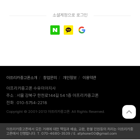
소셜계정으로 로그인
아프리카중고폰소개
/
창업문의
/
개인정보
/
이용약관
아프리카중고폰 수유미아지사
주소 : 서울 강북구 한천로144길 54 1층 아프리카중고폰
전화 : 010-5754-2218
Copyright © 2001-2013 아프리카중고폰. All Rights Reserved.
아프리카중고폰에서 모든 거래에 대한 책임과 배송, 교환, 환불 민원등의 처리는 아프리카중
고폰에서 진행합니다. T. 070-4680-3539 / E. afphone00@gmail.com